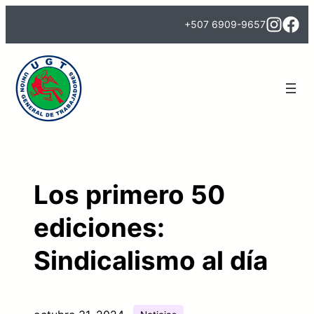
Saltar
+507 6909-9657
al
contenido
Los primero 50
ediciones:
Sindicalismo al día